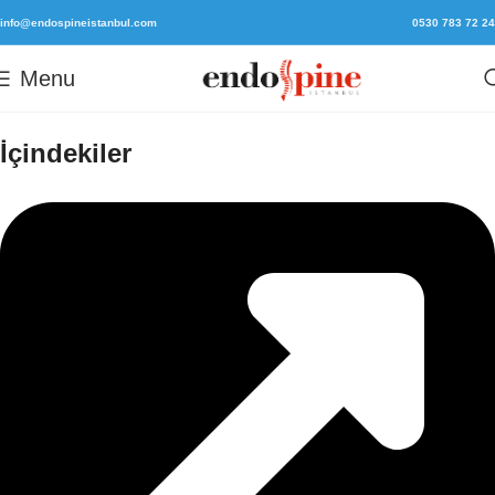
info@endospineistanbul.com
0530 783 72 24
Menu
İçindekiler