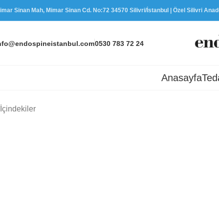
imar Sinan Mah, Mimar Sinan Cd. No:72 34570 Silivri/İstanbul | Özel Silivri Ana
nfo@endospineistanbul.com
0530 783 72 24
Anasayfa
Ted
İçindekiler