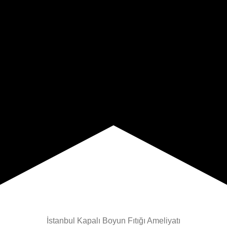
İstanbul Kapalı Boyun Fıtığı Ameliyatı